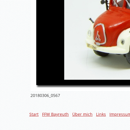
20180306_0567
Start
FFW Bayreuth
Über mich
Links
Impressu